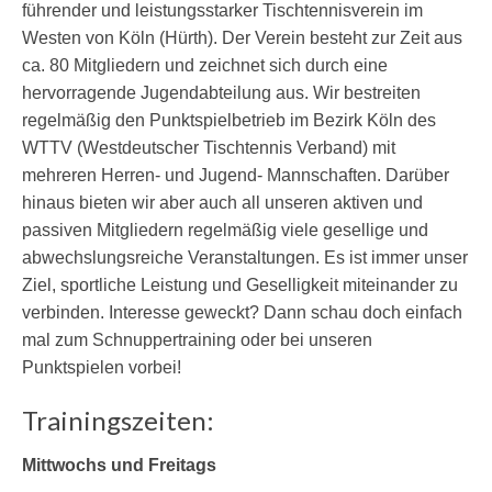
führender und leistungsstarker Tischtennisverein im
1. Mannschaft
Westen von Köln (Hürth). Der Verein besteht zur Zeit aus
2. Mannschaft
ca. 80 Mitgliedern und zeichnet sich durch eine
hervorragende Jugendabteilung aus. Wir bestreiten
Damen
regelmäßig den Punktspielbetrieb im Bezirk Köln des
WTTV (Westdeutscher Tischtennis Verband) mit
Jugend
mehreren Herren- und Jugend- Mannschaften. Darüber
Download
hinaus bieten wir aber auch all unseren aktiven und
passiven Mitgliedern regelmäßig viele gesellige und
Kontakt
abwechslungsreiche Veranstaltungen. Es ist immer unser
Ziel, sportliche Leistung und Geselligkeit miteinander zu
Impressum
verbinden. Interesse geweckt? Dann schau doch einfach
mal zum Schnuppertraining oder bei unseren
Punktspielen vorbei!
Trainingszeiten:
Mittwochs und Freitags