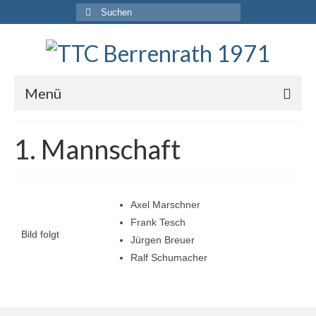
Suche
nach:
Menü
Startseite
1. Mannschaft
Unser Verein
Aktuelles
Axel Marschner
Jugend
Frank Tesch
Bild folgt
Jürgen Breuer
Vorstand
Ralf Schumacher
Chronik
Mannschaften